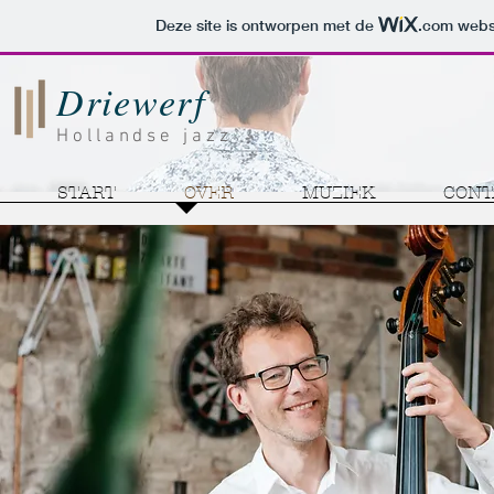
Deze site is ontworpen met de
.com
websi
Driewerf
Hollandse jazz
START
OVER
MUZIEK
CONT